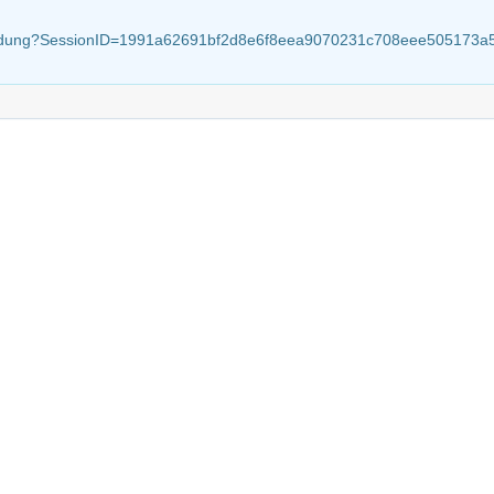
attbindung?SessionID=1991a62691bf2d8e6f8eea9070231c708eee505173a