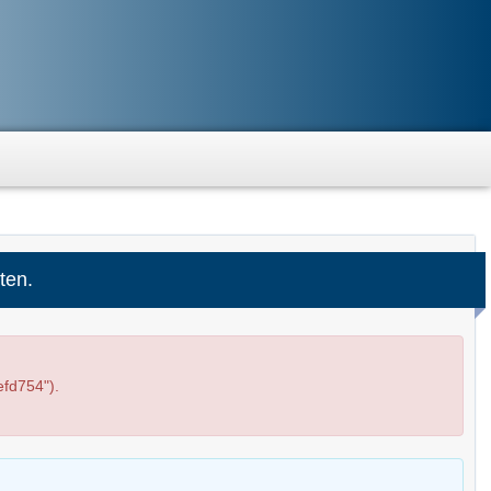
ten.
fd754").