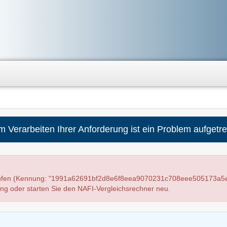
m Verarbeiten Ihrer Anforderung ist ein Problem aufgetre
laufen (Kennung: "1991a62691bf2d8e6f8eea9070231c708eee505173a5e
ung oder starten Sie den NAFI-Vergleichsrechner neu.