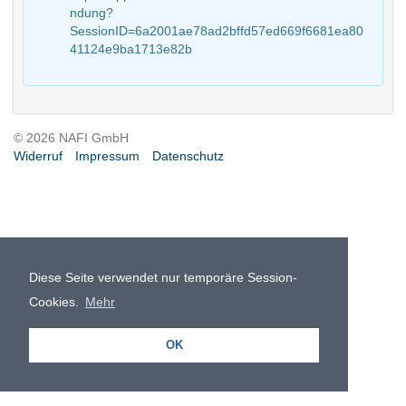
ndung?
SessionID=6a2001ae78ad2bffd57ed669f6681ea80
41124e9ba1713e82b
© 2026 NAFI GmbH
Widerruf
Impressum
Datenschutz
Diese Seite verwendet nur temporäre Session-
Cookies.
Mehr
OK