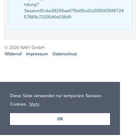
ndung?
SessionID=ba38256ae078a09cd2a305643588724
57889c7220546e038d9
© 2026 NAFI GmbH
Widerruf
Impressum
Datenschutz
Diese Seite verwendet nur temporäre Session-
Cookies.
Mehr
OK