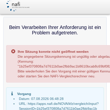
Beim Verarbeiten Ihrer Anforderung ist ein
Problem aufgetreten.
Ihre Sitzung konnte nicht geöffnet werden
Die angegebene Sitzungskennung ist ungültig oder abgela
(Kennung:
"1b25ef370808a7d7611b0ae2fbb9ac1b8610bcab8c69bf082
Bitte wiederholen Sie den Vorgang mit einer gültigen Kenn
oder starten Sie den NAFI-Vergleichsrechner neu.
Vorgang
Datum: 07.08.2026 06:48:28
URL: https://apps.nafi.de/NOVA/kfz/vergleich/input?
SessionID=1b25ef370808a7d7611b0ae2fbb9ac1b