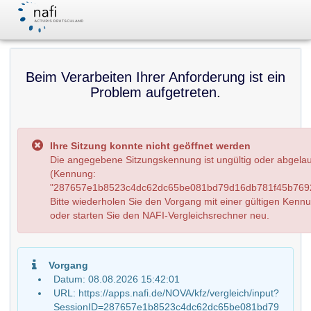
Beim Verarbeiten Ihrer Anforderung ist ein
Problem aufgetreten.
Ihre Sitzung konnte nicht geöffnet werden
Die angegebene Sitzungskennung ist ungültig oder abgela
(Kennung:
"287657e1b8523c4dc62dc65be081bd79d16db781f45b7692
Bitte wiederholen Sie den Vorgang mit einer gültigen Kenn
oder starten Sie den NAFI-Vergleichsrechner neu.
Vorgang
Datum: 08.08.2026 15:42:01
URL: https://apps.nafi.de/NOVA/kfz/vergleich/input?
SessionID=287657e1b8523c4dc62dc65be081bd79