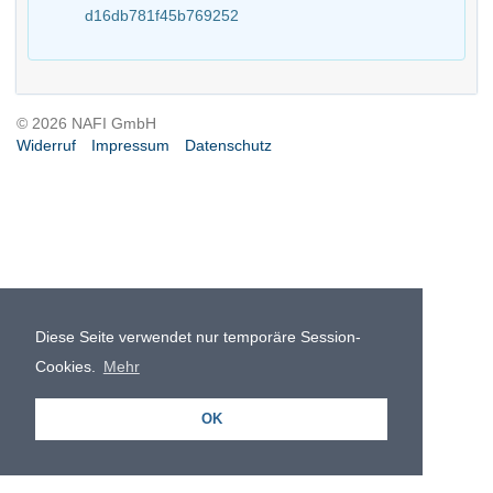
d16db781f45b769252
© 2026 NAFI GmbH
Widerruf
Impressum
Datenschutz
Diese Seite verwendet nur temporäre Session-
Cookies.
Mehr
OK