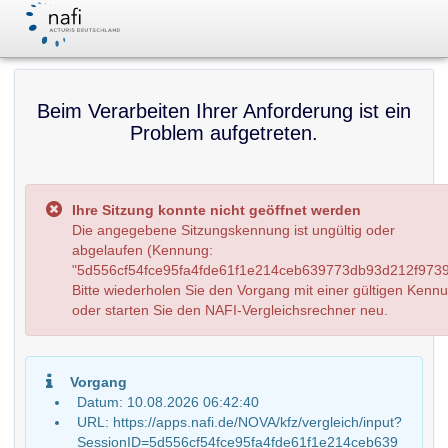
Beim Verarbeiten Ihrer Anforderung ist ein
Problem aufgetreten.
Ihre Sitzung konnte nicht geöffnet werden
Die angegebene Sitzungskennung ist ungültig oder
abgelaufen (Kennung:
"5d556cf54fce95fa4fde61f1e214ceb639773db93d212f9739
Bitte wiederholen Sie den Vorgang mit einer gültigen Kenn
oder starten Sie den NAFI-Vergleichsrechner neu.
Vorgang
Datum: 10.08.2026 06:42:40
URL: https://apps.nafi.de/NOVA/kfz/vergleich/input?
SessionID=5d556cf54fce95fa4fde61f1e214ceb639