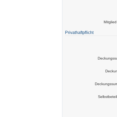
Mitglie
Privathaftpflicht
Deckungss
Decku
Deckungssum
Selbstbeteil