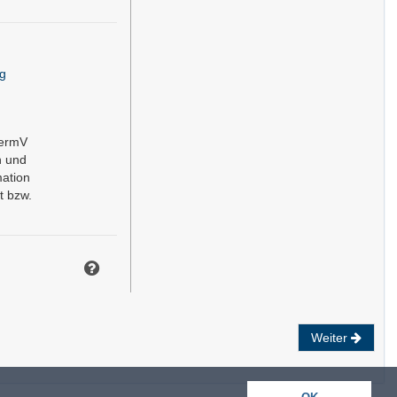
g
VermV
n und
mation
t bzw.
Weiter