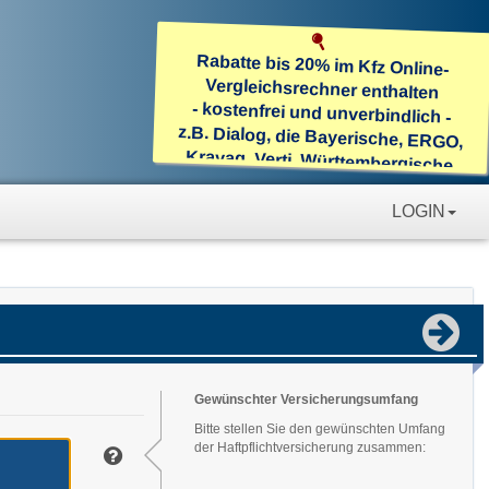
Rabatte bis 20% im Kfz Online-
Vergleichsrechner enthalten
- kostenfrei und unverbindlich -
z.B. Dialog, die Bayerische, ERGO,
Kravag, Verti, Württembergische
Kfz: Scan des Fahrzeugschein inkl.
Datenübernahme!
LOGIN
Gewünschter Versicherungsumfang
Bitte stellen Sie den gewünschten Umfang
der Haftpflichtversicherung zusammen: