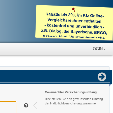
Rabatte bis 20% im Kfz Online-
Vergleichsrechner enthalten
- kostenfrei und unverbindlich -
z.B. Dialog, die Bayerische, ERGO,
Kravag, Verti, Württembergische
Kfz: Scan des Fahrzeugschein inkl.
Datenübernahme!
LOGIN
Gewünschter Versicherungsumfang
Bitte stellen Sie den gewünschten Umfang
der Haftpflichtversicherung zusammen: