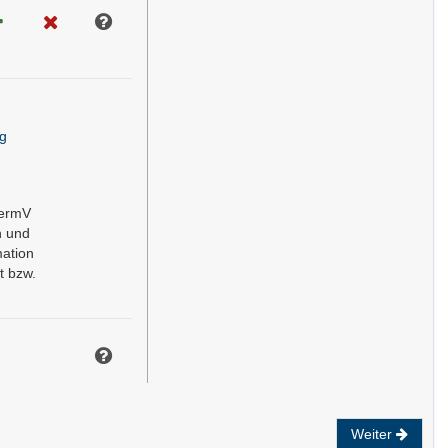
g
VermV
n und
mation
t bzw.
Weiter