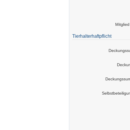
Mitglie
Tierhalterhaftpflicht
Deckungss
Decku
Deckungssum
Selbstbeteiligun