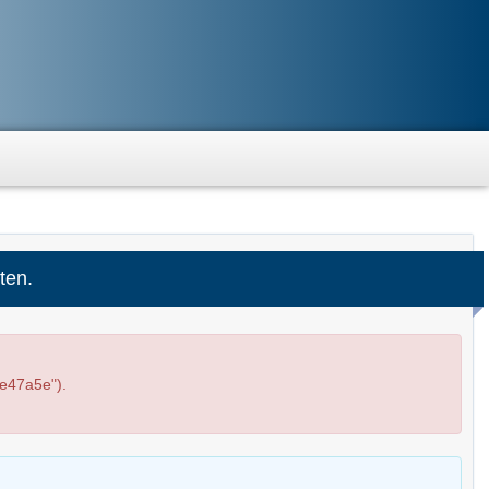
ten.
e47a5e").