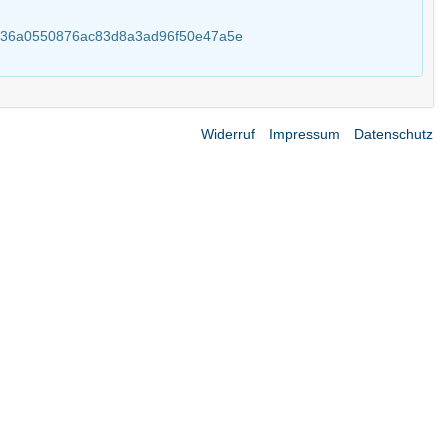
2ed436a0550876ac83d8a3ad96f50e47a5e
Widerruf
Impressum
Datenschutz