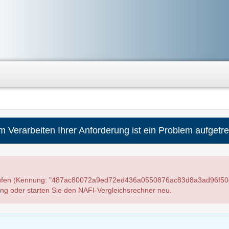
m Verarbeiten Ihrer Anforderung ist ein Problem aufgetre
elaufen (Kennung: "487ac80072a9ed72ed436a0550876ac83d8a3ad96f50
ung oder starten Sie den NAFI-Vergleichsrechner neu.