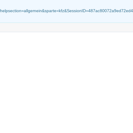
elp?helpsection=allgemein&sparte=kfz&SessionID=487ac80072a9ed7