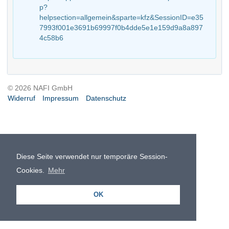
p?
helpsection=allgemein&sparte=kfz&SessionID=e35
7993f001e3691b69997f0b4dde5e1e159d9a8a897
4c58b6
© 2026 NAFI GmbH
Widerruf
Impressum
Datenschutz
Diese Seite verwendet nur temporäre Session-
Cookies.
Mehr
OK