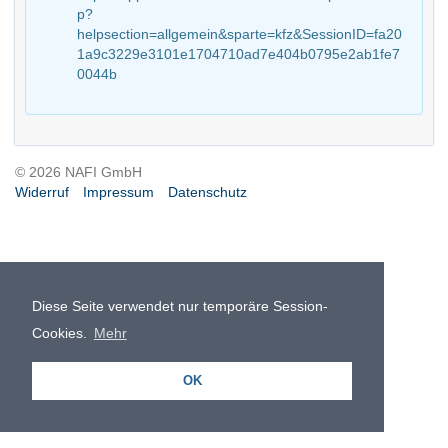
p?
helpsection=allgemein&sparte=kfz&SessionID=fa20
1a9c3229e3101e1704710ad7e404b0795e2ab1fe7
0044b
© 2026 NAFI GmbH
Widerruf
Impressum
Datenschutz
Diese Seite verwendet nur temporäre Session-
Cookies.
Mehr
OK