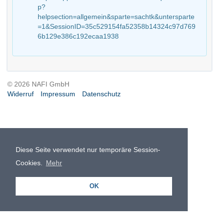
p?
helpsection=allgemein&sparte=sachtk&untersparte
=1&SessionID=35c529154fa52358b14324c97d769
6b129e386c192ecaa1938
© 2026 NAFI GmbH
Widerruf
Impressum
Datenschutz
Diese Seite verwendet nur temporäre Session-
Cookies.
Mehr
OK