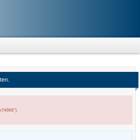
ten.
e74966").