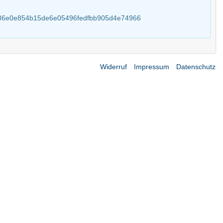
4e086e0e854b15de6e05496fedfbb905d4e74966
Widerruf
Impressum
Datenschutz