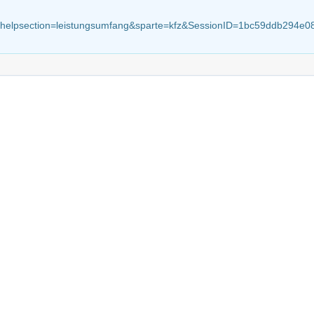
elp?helpsection=leistungsumfang&sparte=kfz&SessionID=1bc59ddb29