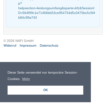
p?
helpsection=leistungsumfang&sparte=kfz&SessionI
D=564f99c1e71466bb53ce954754d5c0475bc5c5f4
b84c99a743
© 2026 NAFI GmbH
Widerruf
Impressum
Datenschutz
Diese Seite verwendet nur temporäre Session-
Cookies.
Mehr
OK