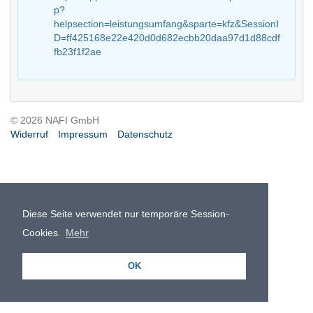
p?
helpsection=leistungsumfang&sparte=kfz&SessionI
D=ff425168e22e420d0d682ecbb20daa97d1d88cdf
fb23f1f2ae
© 2026 NAFI GmbH
Widerruf
Impressum
Datenschutz
Diese Seite verwendet nur temporäre Session-
Cookies.
Mehr
OK