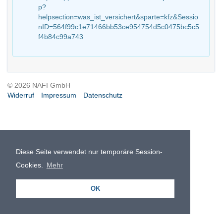
p?
helpsection=was_ist_versichert&sparte=kfz&Sessio
nID=564f99c1e71466bb53ce954754d5c0475bc5c5
f4b84c99a743
© 2026 NAFI GmbH
Widerruf
Impressum
Datenschutz
Diese Seite verwendet nur temporäre Session-
Cookies.
Mehr
OK