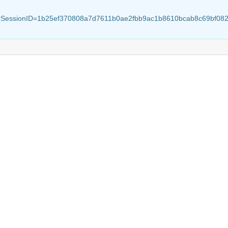
aspx?SessionID=1b25ef370808a7d7611b0ae2fbb9ac1b8610bcab8c69bf08