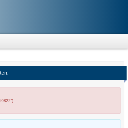
ten.
f0822").