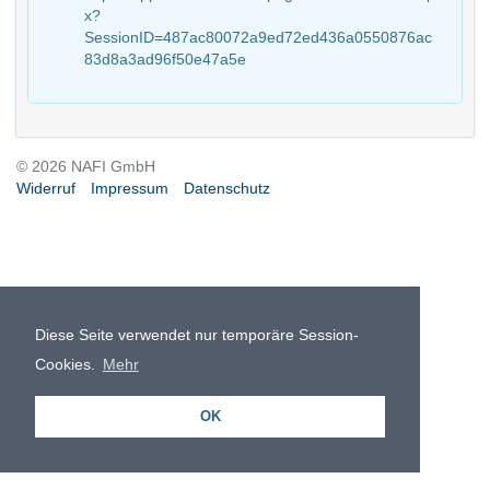
x?
SessionID=487ac80072a9ed72ed436a0550876ac
83d8a3ad96f50e47a5e
© 2026 NAFI GmbH
Widerruf
Impressum
Datenschutz
Diese Seite verwendet nur temporäre Session-
Cookies.
Mehr
OK