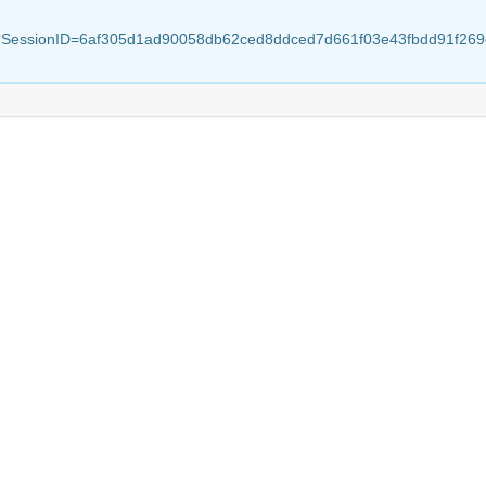
aspx?SessionID=6af305d1ad90058db62ced8ddced7d661f03e43fbdd91f269