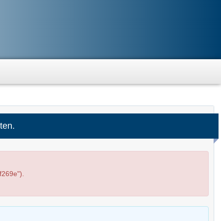
ten.
269e").