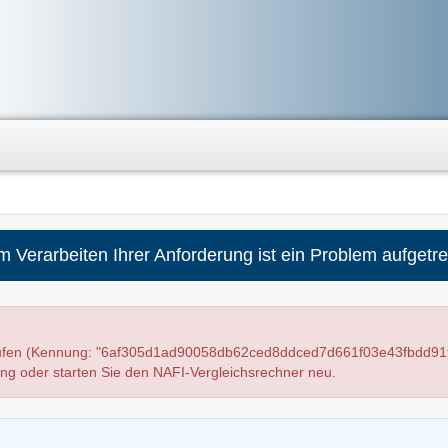
m Verarbeiten Ihrer Anforderung ist ein Problem aufgetre
laufen (Kennung: "6af305d1ad90058db62ced8ddced7d661f03e43fbdd91f
ung oder starten Sie den NAFI-Vergleichsrechner neu.