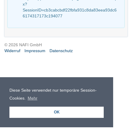
x?
SessionID=cb3cabcbdf22fbfa931c8da83eea93dc6
6174317173c194077
© 2026 NAFI GmbH
Widerruf
Impressum
Datenschutz
Diese Seite verwendet nur temporäre Session-
Cookies.
Mehr
OK