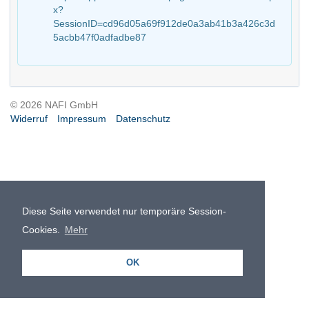
x?
SessionID=cd96d05a69f912de0a3ab41b3a426c3d
5acbb47f0adfadbe87
© 2026 NAFI GmbH
Widerruf
Impressum
Datenschutz
Diese Seite verwendet nur temporäre Session-
Cookies.
Mehr
OK