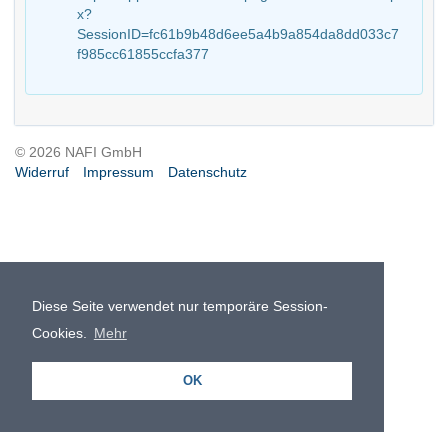
x?
SessionID=fc61b9b48d6ee5a4b9a854da8dd033c7
f985cc61855ccfa377
© 2026 NAFI GmbH
Widerruf
Impressum
Datenschutz
Diese Seite verwendet nur temporäre Session-
Cookies.
Mehr
OK