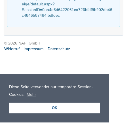
eige/default.aspx?
SessionID=0aa4d6d6422061ca726bfdf9b902db46
c4846587484fbdfdec
© 2026 NAFI GmbH
Widerruf
Impressum
Datenschutz
Diese Seite verwendet nur temporäre Session-
Cookies.
Mehr
OK