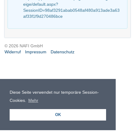
eige/default.aspx?
SessionID=98af3291abab0548af480a913ade3a63
af33f1f9d270486bce
© 2026 NAFI GmbH
Widerruf
Impressum
Datenschutz
Diese Seite verwendet nur temporäre Session-
Cookies.
Mehr
OK