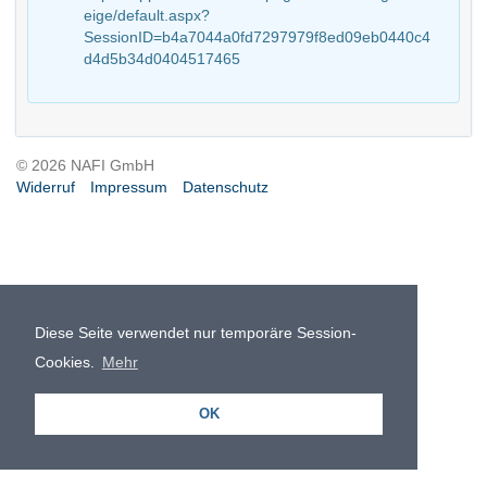
eige/default.aspx?
SessionID=b4a7044a0fd7297979f8ed09eb0440c4
d4d5b34d0404517465
© 2026 NAFI GmbH
Widerruf
Impressum
Datenschutz
Diese Seite verwendet nur temporäre Session-
Cookies.
Mehr
OK