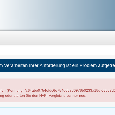
m Verarbeiten Ihrer Anforderung ist ein Problem aufgetre
elaufen (Kennung: "c64a5e9754efdc6e754dd578097850233a18df03bd7d0
ung oder starten Sie den NAFI-Vergleichsrechner neu.