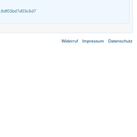
a18df03bd7d03c6d7
Widerruf
Impressum
Datenschutz