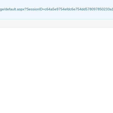
anzeige/default.aspx?SessionID=c64a5e9754efdc6e754dd578097850233