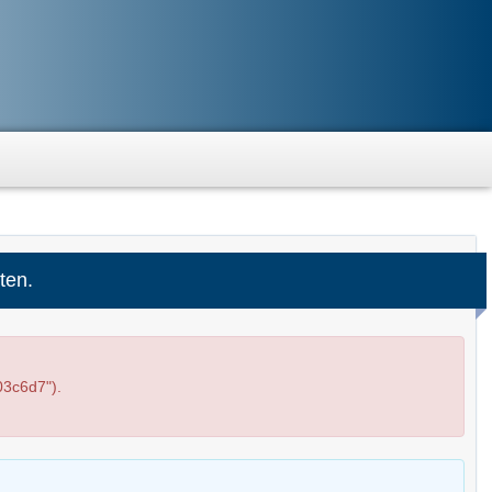
ten.
3c6d7").