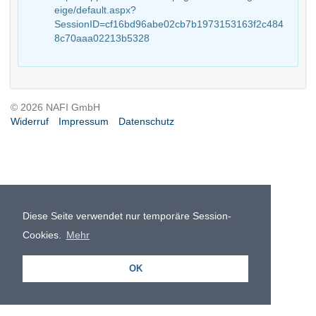
eige/default.aspx?
SessionID=cf16bd96abe02cb7b1973153163f2c484
8c70aaa02213b5328
© 2026 NAFI GmbH
Widerruf
Impressum
Datenschutz
Diese Seite verwendet nur temporäre Session-
Cookies.
Mehr
OK