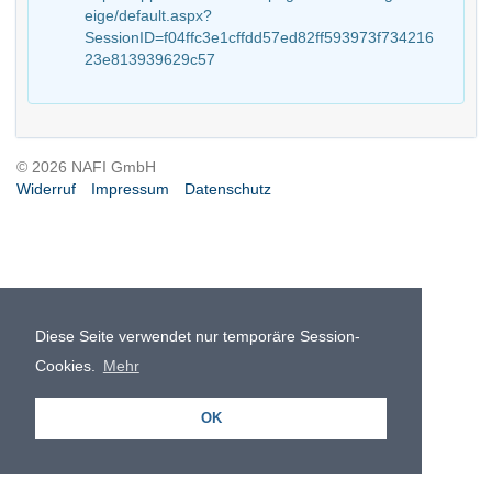
eige/default.aspx?
SessionID=f04ffc3e1cffdd57ed82ff593973f734216
23e813939629c57
© 2026 NAFI GmbH
Widerruf
Impressum
Datenschutz
Diese Seite verwendet nur temporäre Session-
Cookies.
Mehr
OK