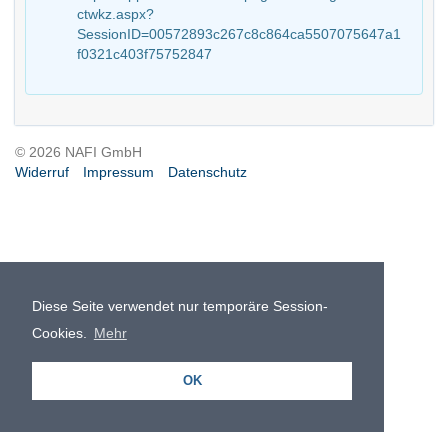
ctwkz.aspx?
SessionID=00572893c267c8c864ca5507075647a1
f0321c403f75752847
© 2026 NAFI GmbH
Widerruf
Impressum
Datenschutz
Diese Seite verwendet nur temporäre Session-
Cookies.
Mehr
OK