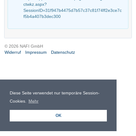
ctwkz.aspx?
SessionID=31f947b4475d7b57c37c81f74ff2e3ce7c
f5b4a407b3dec300
© 2026 NAFI GmbH
Widerruf
Impressum
Datenschutz
Diese Seite verwendet nur temporäre Session-
Cookies.
Mehr
OK