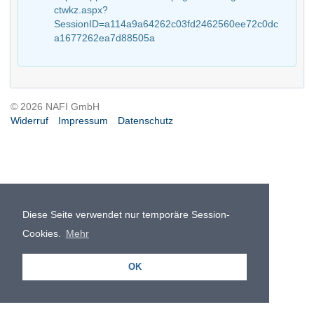
ctwkz.aspx?
SessionID=a114a9a64262c03fd2462560ee72c0dc
a1677262ea7d88505a
© 2026 NAFI GmbH
Widerruf
Impressum
Datenschutz
Diese Seite verwendet nur temporäre Session-
Cookies.
Mehr
OK