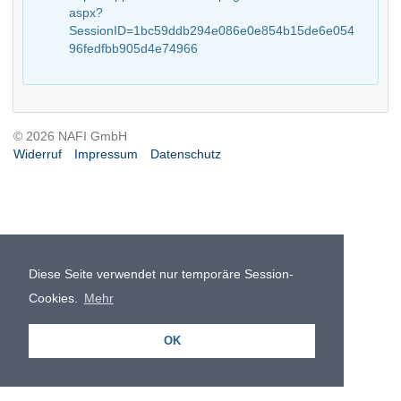
aspx?
SessionID=1bc59ddb294e086e0e854b15de6e054
96fedfbb905d4e74966
© 2026 NAFI GmbH
Widerruf
Impressum
Datenschutz
Diese Seite verwendet nur temporäre Session-
Cookies.
Mehr
OK