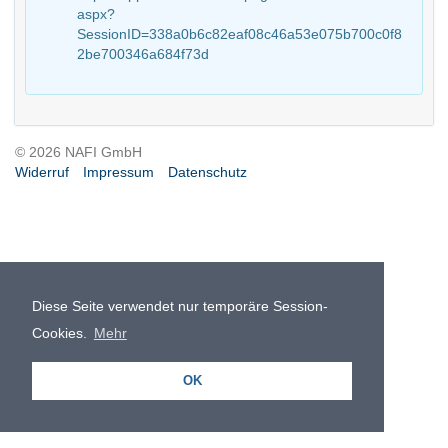
aspx?
SessionID=338a0b6c82eaf08c46a53e075b700c0f8
2be700346a684f73d
© 2026 NAFI GmbH
Widerruf
Impressum
Datenschutz
Diese Seite verwendet nur temporäre Session-
Cookies.
Mehr
OK