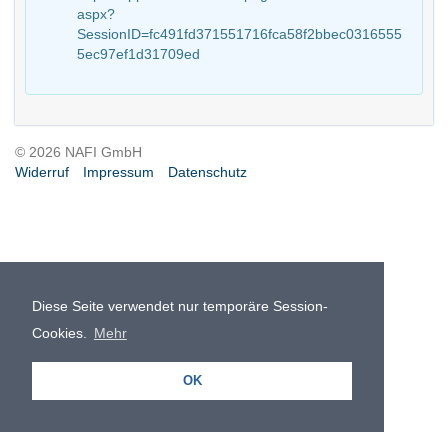
aspx?
SessionID=fc491fd371551716fca58f2bbec0316555
5ec97ef1d31709ed
© 2026 NAFI GmbH
Widerruf
Impressum
Datenschutz
Diese Seite verwendet nur temporäre Session-
Cookies.
Mehr
OK