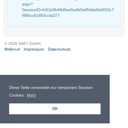
aspx?
SessionID=fc61b9b48d6ee5a4b9a854da8dd033c7
f985cc61855ccfa377
© 2026 NAFI GmbH
Widerruf
Impressum
Datenschutz
Diese Seite verwendet nur temporäre Session-
Cookies.
Mehr
OK