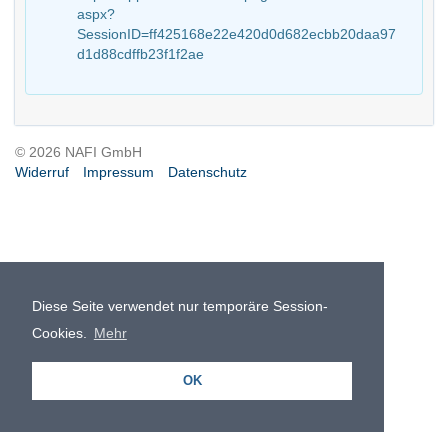
aspx?
SessionID=ff425168e22e420d0d682ecbb20daa97
d1d88cdffb23f1f2ae
© 2026 NAFI GmbH
Widerruf
Impressum
Datenschutz
Diese Seite verwendet nur temporäre Session-
Cookies.
Mehr
OK