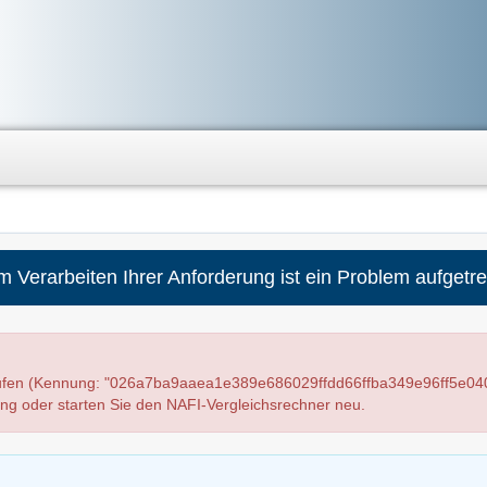
m Verarbeiten Ihrer Anforderung ist ein Problem aufgetre
aufen (Kennung: "026a7ba9aaea1e389e686029ffdd66ffba349e96ff5e040
ung oder starten Sie den NAFI-Vergleichsrechner neu.