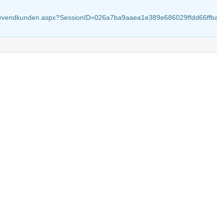
tzavvendkunden.aspx?SessionID=026a7ba9aaea1e389e686029ffdd66ffb