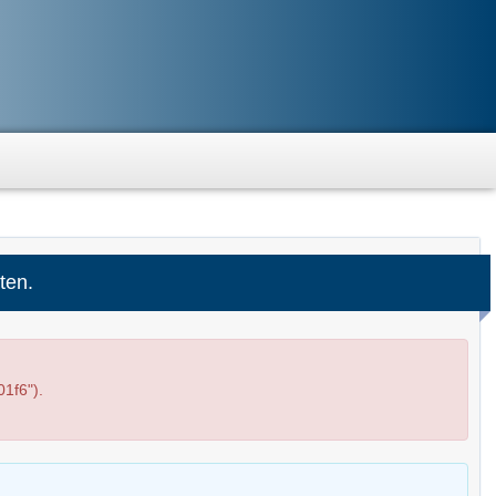
ten.
1f6").