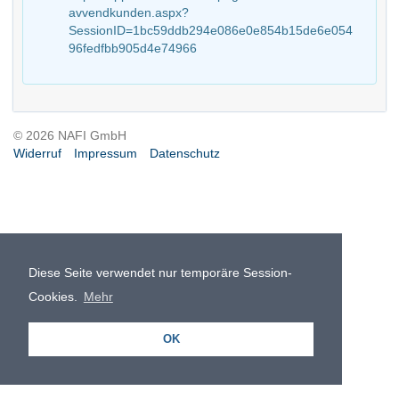
avvendkunden.aspx?
SessionID=1bc59ddb294e086e0e854b15de6e054
96fedfbb905d4e74966
© 2026 NAFI GmbH
Widerruf
Impressum
Datenschutz
Diese Seite verwendet nur temporäre Session-
Cookies.
Mehr
OK