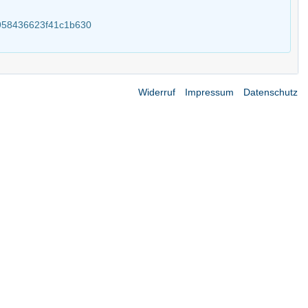
5958436623f41c1b630
Widerruf
Impressum
Datenschutz