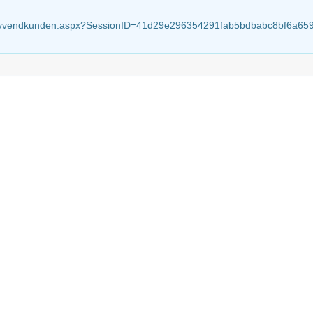
utzavvendkunden.aspx?SessionID=41d29e296354291fab5bdbabc8bf6a6