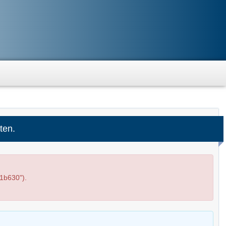
ten.
1b630").