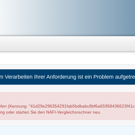
m Verarbeiten Ihrer Anforderung ist ein Problem aufgetre
laufen (Kennung: "41d29e296354291fab5bdbabc8bf6a65958436623f41c
ung oder starten Sie den NAFI-Vergleichsrechner neu.