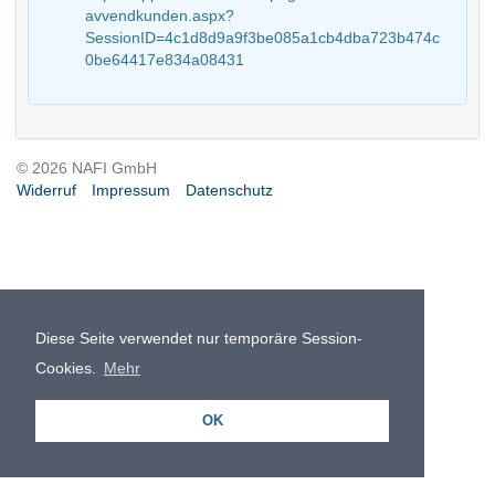
avvendkunden.aspx?
SessionID=4c1d8d9a9f3be085a1cb4dba723b474c
0be64417e834a08431
© 2026 NAFI GmbH
Widerruf
Impressum
Datenschutz
Diese Seite verwendet nur temporäre Session-
Cookies.
Mehr
OK