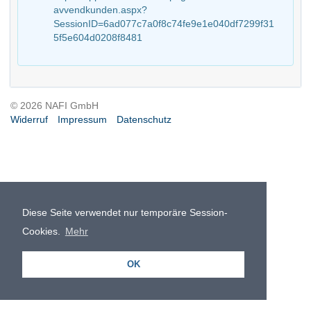
avvendkunden.aspx?
SessionID=6ad077c7a0f8c74fe9e1e040df7299f31
5f5e604d0208f8481
© 2026 NAFI GmbH
Widerruf
Impressum
Datenschutz
Diese Seite verwendet nur temporäre Session-
Cookies.
Mehr
OK