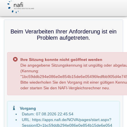
Beim Verarbeiten Ihrer Anforderung ist ein
Problem aufgetreten.
Ihre Sitzung konnte nicht geöffnet werden
Die angegebene Sitzungskennung ist ungültig oder abgela
(Kennung:
"1bc59ddb294e086e0e854b15de6e05496fedfbb905d4e749
Bitte wiederholen Sie den Vorgang mit einer gültigen Kenn
oder starten Sie den NAFI-Vergleichsrechner neu.
Vorgang
Datum: 07.08.2026 22:45:54
URL: https://apps.nafi.de/NOVA/pages/start.aspx?
SessionID=1bc59ddb294e086e0e854b15de6e054