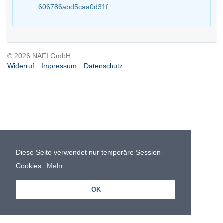
606786abd5caa0d31f
© 2026 NAFI GmbH
Widerruf
Impressum
Datenschutz
Diese Seite verwendet nur temporäre Session-
Cookies.
Mehr
OK