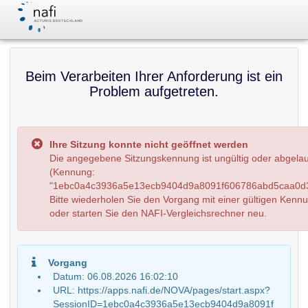
Beim Verarbeiten Ihrer Anforderung ist ein
Problem aufgetreten.
Ihre Sitzung konnte nicht geöffnet werden
Die angegebene Sitzungskennung ist ungültig oder abgela
(Kennung:
"1ebc0a4c3936a5e13ecb9404d9a8091f606786abd5caa0d3
Bitte wiederholen Sie den Vorgang mit einer gültigen Kenn
oder starten Sie den NAFI-Vergleichsrechner neu.
Vorgang
Datum: 06.08.2026 16:02:10
URL: https://apps.nafi.de/NOVA/pages/start.aspx?
SessionID=1ebc0a4c3936a5e13ecb9404d9a8091f