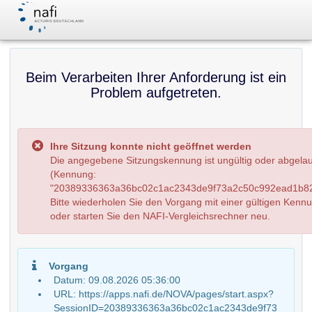
Beim Verarbeiten Ihrer Anforderung ist ein
Problem aufgetreten.
Ihre Sitzung konnte nicht geöffnet werden
Die angegebene Sitzungskennung ist ungültig oder abgela
(Kennung:
"20389336363a36bc02c1ac2343de9f73a2c50c992ead1b82
Bitte wiederholen Sie den Vorgang mit einer gültigen Kenn
oder starten Sie den NAFI-Vergleichsrechner neu.
Vorgang
Datum: 09.08.2026 05:36:00
URL: https://apps.nafi.de/NOVA/pages/start.aspx?
SessionID=20389336363a36bc02c1ac2343de9f73