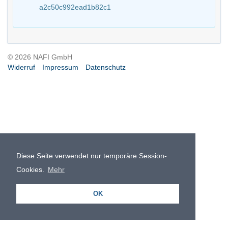
a2c50c992ead1b82c1
© 2026 NAFI GmbH
Widerruf
Impressum
Datenschutz
Diese Seite verwendet nur temporäre Session-
Cookies.
Mehr
OK