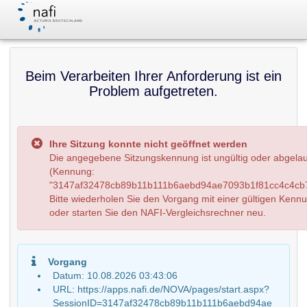
Beim Verarbeiten Ihrer Anforderung ist ein
Problem aufgetreten.
Ihre Sitzung konnte nicht geöffnet werden
Die angegebene Sitzungskennung ist ungültig oder abgela
(Kennung:
"3147af32478cb89b11b111b6aebd94ae7093b1f81cc4c4cb7
Bitte wiederholen Sie den Vorgang mit einer gültigen Kenn
oder starten Sie den NAFI-Vergleichsrechner neu.
Vorgang
Datum: 10.08.2026 03:43:06
URL: https://apps.nafi.de/NOVA/pages/start.aspx?
SessionID=3147af32478cb89b11b111b6aebd94ae