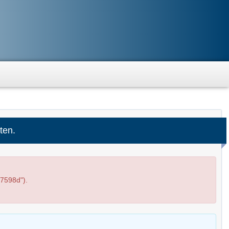
ten.
7598d").