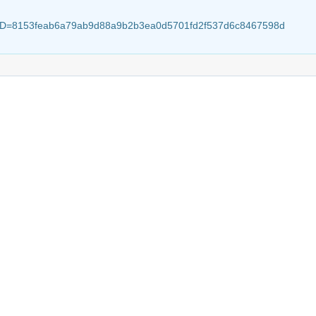
sionID=8153feab6a79ab9d88a9b2b3ea0d5701fd2f537d6c8467598d