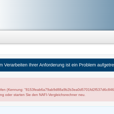
m Verarbeiten Ihrer Anforderung ist ein Problem aufgetre
laufen (Kennung: "8153feab6a79ab9d88a9b2b3ea0d5701fd2f537d6c846
ung oder starten Sie den NAFI-Vergleichsrechner neu.