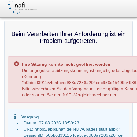
Beim Verarbeiten Ihrer Anforderung ist ein
Problem aufgetreten.
Ihre Sitzung konnte nicht geöffnet werden
Die angegebene Sitzungskennung ist ungültig oder abgela
(Kennung:
"b0bbcd391154dabcad983a7286a204cec956c45409c49862
Bitte wiederholen Sie den Vorgang mit einer gültigen Kenn
oder starten Sie den NAFI-Vergleichsrechner neu.
Vorgang
Datum: 07.08.2026 18:59:23
URL: https://apps.nafi.de/NOVA/pages/start.aspx?
SessionID=b0bbcd391154dabcad983a7286a204ce