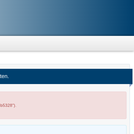
ten.
b5328").