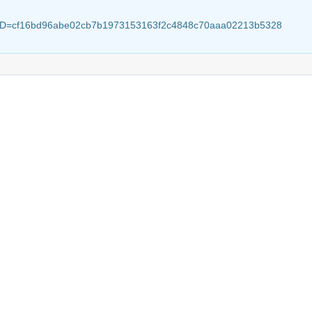
sionID=cf16bd96abe02cb7b1973153163f2c4848c70aaa02213b5328