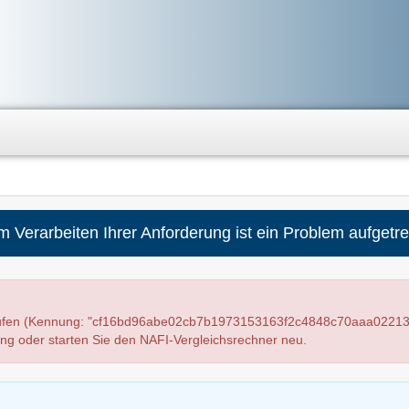
m Verarbeiten Ihrer Anforderung ist ein Problem aufgetre
laufen (Kennung: "cf16bd96abe02cb7b1973153163f2c4848c70aaa02213
ung oder starten Sie den NAFI-Vergleichsrechner neu.