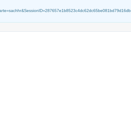
ectsparte=sachhr&SessionID=287657e1b8523c4dc62dc65be081bd79d16d