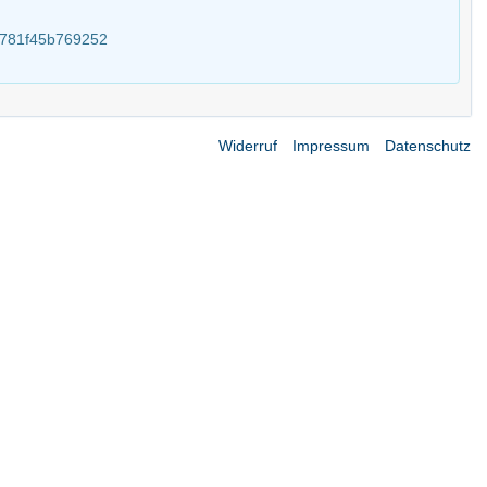
b781f45b769252
Widerruf
Impressum
Datenschutz