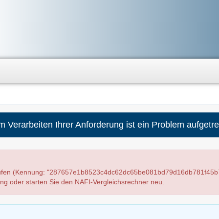
m Verarbeiten Ihrer Anforderung ist ein Problem aufgetre
elaufen (Kennung: "287657e1b8523c4dc62dc65be081bd79d16db781f45b
ung oder starten Sie den NAFI-Vergleichsrechner neu.