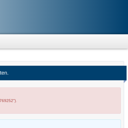
ten.
769252").