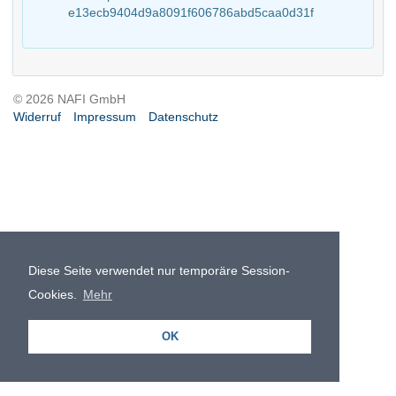
e13ecb9404d9a8091f606786abd5caa0d31f
© 2026 NAFI GmbH
Widerruf
Impressum
Datenschutz
Diese Seite verwendet nur temporäre Session-
Cookies.
Mehr
OK