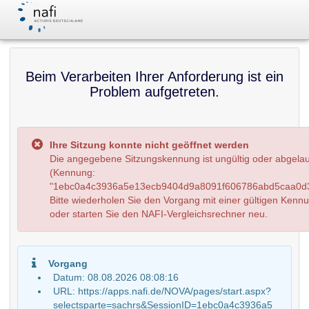
Beim Verarbeiten Ihrer Anforderung ist ein
Problem aufgetreten.
Ihre Sitzung konnte nicht geöffnet werden
Die angegebene Sitzungskennung ist ungültig oder abgela
(Kennung:
"1ebc0a4c3936a5e13ecb9404d9a8091f606786abd5caa0d3
Bitte wiederholen Sie den Vorgang mit einer gültigen Kenn
oder starten Sie den NAFI-Vergleichsrechner neu.
Vorgang
Datum: 08.08.2026 08:08:16
URL: https://apps.nafi.de/NOVA/pages/start.aspx?
selectsparte=sachrs&SessionID=1ebc0a4c3936a5